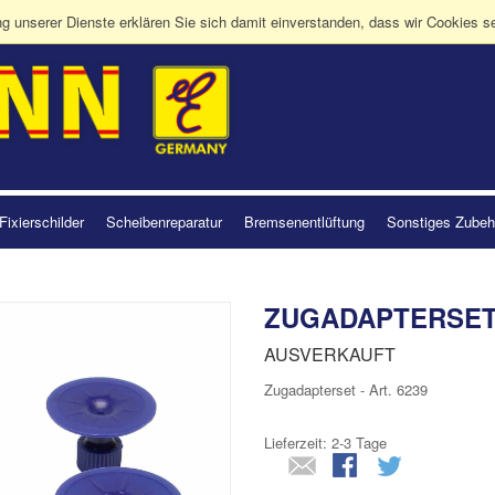
ng unserer Dienste erklären Sie sich damit einverstanden, dass wir Cookies s
Fixierschilder
Scheibenreparatur
Bremsenentlüftung
Sonstiges Zubeh
ZUGADAPTERSE
AUSVERKAUFT
Zugadapterset - Art. 6239
Lieferzeit: 2-3 Tage